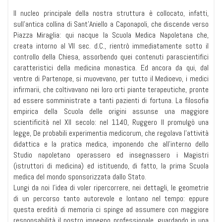
Il nucleo principale della nostra struttura è collocato, infatti,
sull’antica collina di Sant’Aniello a Caponapoli, che discende verso
Piazza Miraglia: qui nacque la Scuola Medica Napoletana che,
creata intorno al VII sec. d.C., rientrò immediatamente sotto il
controllo della Chiesa, assorbendo quei contenuti parascientifici
caratteristici della medicina monastica. Ed ancora da qui, dal
ventre di Partenope, si muovevano, per tutto il Medioevo, i medici
infirmarii, che coltivavano nei loro orti piante terapeutiche, pronte
ad essere somministrate a tanti pazienti di fortuna. La filosofia
empirica della Scuola delle origini assunse una maggiore
scientificità nel XII secolo: nel 1140, Ruggero II promulgò una
legge, De probabili experimentia medicorum, che regolava l’attività
didattica e la pratica medica, imponendo che all'interno dello
Studio napoletano operassero ed insegnassero i Magistri
(istruttori di medicina) ed istituendo, di fatto, la prima Scuola
medica del mondo sponsorizzata dallo Stato.
Lungi da noi l’idea di voler ripercorrere, nei dettagli, le geometrie
di un percorso tanto autorevole e lontano nel tempo: eppure
questa eredità di memoria ci spinge ad assumere con maggiore
responsabilità il nostro impegno professionale, guardando in una