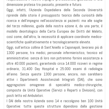
dimensione protesa tra passato, presente e futuro.
Oggi, infatti, l’Azienda Ospedaliera della Seconda Università
riprende dalla storia il presupposto teorico della curiosità della
ricerca e dell’impegno nell’assistenza ai pazienti: ma alle soglie
del terzo millennio, guida della nostra azione è, da una parte, il
modello deontologico della Carta Europea dei Diritti del Malato,
così come, dall’altra, la necessità di applicare coordinate medico-
scientifiche qualitativamente e tecnologicamente elevate.
Oggi, sull’antica collina di Sant’Aniello a Caponapoli, lavorano più di
1300 persone, tra medici, personale infermieristico, tecnico ed
amministrativo: senza di loro non potremmo fornire assistenza a
oltre 40.000 pazienti, garantendo circa 14.000 ricoveri in regime
ordinario, 31.400 Day Hospital e 25.000 esami di radiologia
all’anno. Senza queste 1300 persone, ancora, non sarebbero
attivi i Dipartimenti Assistenziali Integrati (DAI), che sono
aggregazioni omogenee di specialità medico-chirurgiche,
composte da Unità Operative (Servizi o Reparti o Divisioni), con
posti letto ed Ambulatori.
I DAI della nostra Azienda sono 14 e raccolgono ben 100 Unità
Operative: tutte queste strutture dipendono dalla gestione