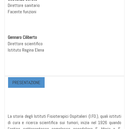
Direttore sanitario
Facente funzioni
Gennaro Ciliberto
Direttore scientifico
Istituto Regina Elena
PRESENTAZIONE
La storia degli Istituti Fisioterapici Ospitalieri (I.F.O.), quali istituti
di cura e ricerca scientifica sui tumori, inizia nel 1926 quando
l'antico settecentesco complesso ospedaliero S. Maria e S.