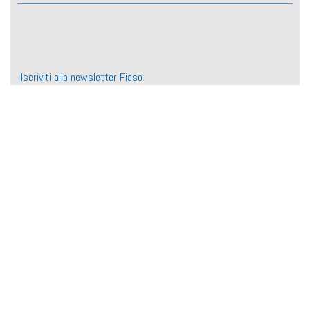
Iscriviti alla newsletter Fiaso
Cookie policy
Informativa sul trattamento dei dati degli utenti del sito web
Informativa privacy iscrizione newsletter
Informativa privacy registrazione al sito