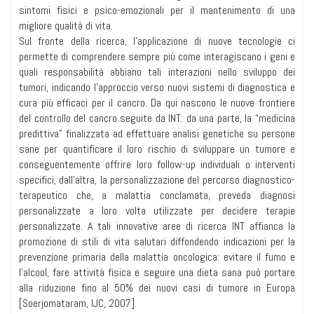
sintomi fisici e psico-emozionali per il mantenimento di una
migliore qualità di vita.
Sul fronte della ricerca, l’applicazione di nuove tecnologie ci
permette di comprendere sempre più come interagiscano i geni e
quali responsabilità abbiano tali interazioni nello sviluppo dei
tumori, indicando l’approccio verso nuovi sistemi di diagnostica e
cura più efficaci per il cancro. Da qui nascono le nuove frontiere
del controllo del cancro seguite da INT: da una parte, la “medicina
predittiva” finalizzata ad effettuare analisi genetiche su persone
sane per quantificare il loro rischio di sviluppare un tumore e
conseguentemente offrire loro follow-up individuali o interventi
specifici, dall’altra, la personalizzazione del percorso diagnostico-
terapeutico che, a malattia conclamata, preveda diagnosi
personalizzate a loro volta utilizzate per decidere terapie
personalizzate. A tali innovative aree di ricerca INT affianca la
promozione di stili di vita salutari diffondendo indicazioni per la
prevenzione primaria della malattia oncologica: evitare il fumo e
l’alcool, fare attività fisica e seguire una dieta sana può portare
alla riduzione fino al 50% dei nuovi casi di tumore in Europa
[Soerjomataram, IJC, 2007].