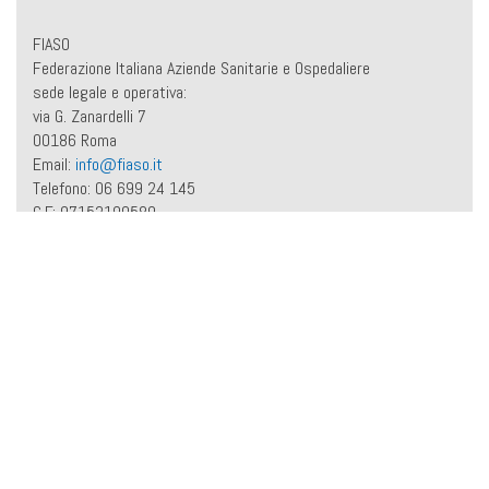
FIASO
Federazione Italiana Aziende Sanitarie e Ospedaliere
sede legale e operativa:
via G. Zanardelli 7
00186 Roma
Email:
info@fiaso.it
Telefono: 06 699 24 145
C.F.: 97152190589
P. IVA: 11071341009