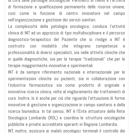
la cura delle patologie oncologiche. Parimenti di rilievo è l’attività
di formazione e qualificazione permanente delle risorse umane,
così come la funzione di centro innovatore nel campo
nell’organizzazione e gestione dei servizi sanitari.
La complessità della patologia oncologica, conduce l’attività
clinica di INT ad un approccio di tipo multidisciplinare e il percorso
diagnostico-terapeutico del Paziente che si rivolge a INT è
costruito con modalità che integrano competenze e
professionalità di diversi specialisti, sia nelle attività cliniche che
in quelle diagnostiche, sia per le terapie “tradizionali” che per le
terapie maggiormente innovative e sperimentali.
INT è da sempre riferimento nazionale e internazionale per le
sperimentazioni cliniche su pazienti, sia in collaborazione con
l’industria farmaceutica sia come prodotto di originale e
innovativa ricerca clinica, volte al miglioramento dei trattamenti di
cura. Inoltre, lo è anche per ciò che riguarda l’attuazione di forme
innovative di gestione e organizzazione in campo sanitario e della
ricerca biomedica. In tal senso, INT è l’Ente attuatore della Rete
Oncologica Lombarda (ROL) e coordina le strutture oncologiche
pubbliche e private accreditate operanti in Regione Lombardia.
INT, inoltre, assicura ai malati oncologici terminali il controllo dei