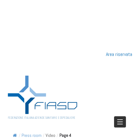
Area riservata
FEDERAZIONE ITALIANA AZIENDE SANITARIE E OSPEDALIERE
/
Press room
/
Video
/
Page 4