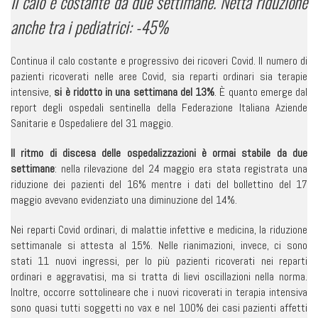
Il calo è costante da due settimane. Netta riduzione
anche tra i pediatrici: -45%
Continua il calo costante e progressivo dei ricoveri Covid. Il numero di
pazienti ricoverati nelle aree Covid, sia reparti ordinari sia terapie
intensive,
si è ridotto in una settimana del 13%
. È quanto emerge dal
report degli ospedali sentinella della Federazione Italiana Aziende
Sanitarie e Ospedaliere del 31 maggio.
Il ritmo di discesa delle ospedalizzazioni è ormai stabile da due
settimane
: nella rilevazione del 24 maggio era stata registrata una
riduzione dei pazienti del 16% mentre i dati del bollettino del 17
maggio avevano evidenziato una diminuzione del 14%.
Nei reparti Covid ordinari, di malattie infettive e medicina, la riduzione
settimanale si attesta al 15%. Nelle rianimazioni, invece, ci sono
stati 11 nuovi ingressi, per lo più pazienti ricoverati nei reparti
ordinari e aggravatisi, ma si tratta di lievi oscillazioni nella norma.
Inoltre, occorre sottolineare che i nuovi ricoverati in terapia intensiva
sono quasi tutti soggetti no vax e nel 100% dei casi pazienti affetti