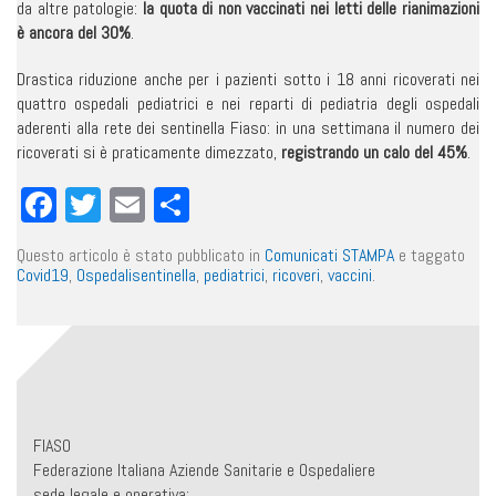
da altre patologie:
la quota di non vaccinati nei letti delle rianimazioni
è ancora del 30%
.
Drastica riduzione anche per i pazienti sotto i 18 anni ricoverati nei
quattro ospedali pediatrici e nei reparti di pediatria degli ospedali
aderenti alla rete dei sentinella Fiaso: in una settimana il numero dei
ricoverati si è praticamente dimezzato,
registrando un calo del 45%
.
Facebook
Twitter
Email
Condividi
Questo articolo è stato pubblicato in
Comunicati STAMPA
e taggato
Covid19
,
Ospedalisentinella
,
pediatrici
,
ricoveri
,
vaccini
.
FIASO
Federazione Italiana Aziende Sanitarie e Ospedaliere
sede legale e operativa: