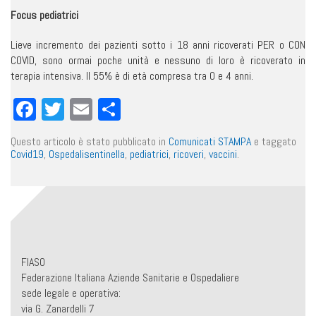
Focus pediatrici
Lieve incremento dei pazienti sotto i 18 anni ricoverati PER o CON
COVID, sono ormai poche unità e nessuno di loro è ricoverato in
terapia intensiva. Il 55% è di età compresa tra 0 e 4 anni.
Facebook
Twitter
Email
Condividi
Questo articolo è stato pubblicato in
Comunicati STAMPA
e taggato
Covid19
,
Ospedalisentinella
,
pediatrici
,
ricoveri
,
vaccini
.
FIASO
Federazione Italiana Aziende Sanitarie e Ospedaliere
sede legale e operativa:
via G. Zanardelli 7