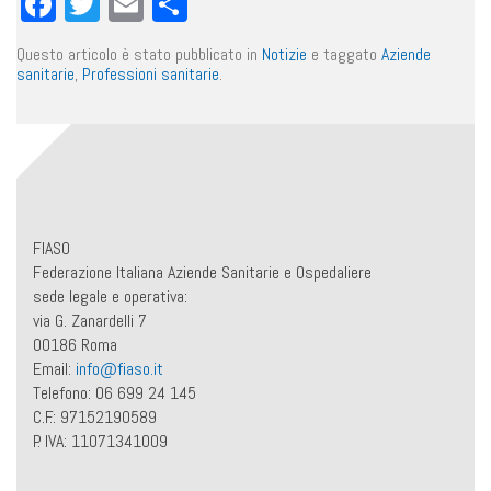
Facebook
Twitter
Email
Condividi
Questo articolo è stato pubblicato in
Notizie
e taggato
Aziende
sanitarie
,
Professioni sanitarie
.
FIASO
Federazione Italiana Aziende Sanitarie e Ospedaliere
sede legale e operativa:
via G. Zanardelli 7
00186 Roma
Email:
info@fiaso.it
Telefono: 06 699 24 145
C.F.: 97152190589
P. IVA: 11071341009