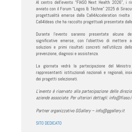
Al centro dell’evento “FIASO Next Health 2026”, i ri
avviato con il Forum “Logos & Téchne” 2025 di Siracus
progettualità emerse dalla Call4Acceleration rivolta 
Call4Ideas che ha raccolto progettuali presentate dalle
Durante l’evento saranno presentate alcune de
significative emerse, con l’obiettivo di mettere a
soluzioni e primi risultati concreti nell’utilizzo del
prevenzione, diagnosi e assistenza.
La giornata vedrà la partecipazione del Ministro
rappresentanti istituzionali nazionali e regionali, in
dei progetti selezionati.
L’evento è riservato alla partecipazione delle direzio
aziende associate
.
Per ulteriori dettagli:
info@fiaso.i
Partner organizzativo GGallery – info@ggallery.it
SITO DEDICATO