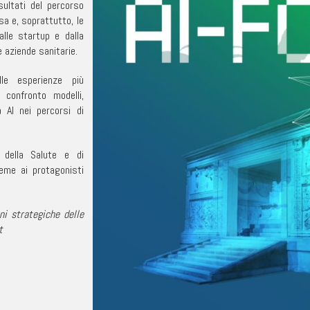
sultati del percorso
a e, soprattutto, le
alle startup e dalla
 aziende sanitarie.
lle esperienze più
 confronto modelli,
la AI nei percorsi di
 della Salute e di
sieme ai protagonisti
ni strategiche delle
t