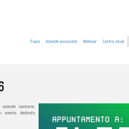
Vai
Fiaso
Aziende associate
Webinar
Centro studi
al
contenuto
6
 aziende sanitarie,
un evento dedicato