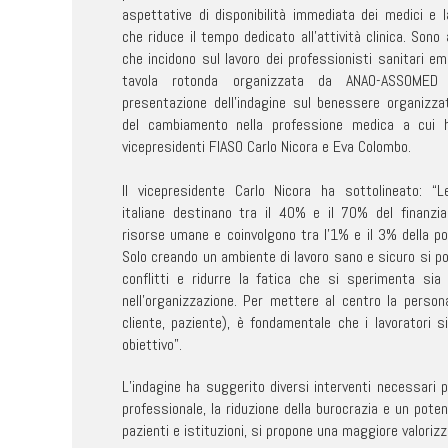
aspettative di disponibilità immediata dei medici e l
che riduce il tempo dedicato all’attività clinica. Sono 
che incidono sul lavoro dei professionisti sanitari em
tavola rotonda organizzata da ANAO-ASSOMED
presentazione dell’indagine sul benessere organizza
del cambiamento nella professione medica a cui h
vicepresidenti FIASO Carlo Nicora e Eva Colombo.
Il vicepresidente Carlo Nicora ha sottolineato: “L
italiane destinano tra il 40% e il 70% del finanzi
risorse umane e coinvolgono tra l’1% e il 3% della pop
Solo creando un ambiente di lavoro sano e sicuro si p
conflitti e ridurre la fatica che si sperimenta sia
nell’organizzazione. Per mettere al centro la persona
cliente, paziente), è fondamentale che i lavoratori 
obiettivo”.
L’indagine ha suggerito diversi interventi necessari pe
professionale, la riduzione della burocrazia e un pote
pazienti e istituzioni, si propone una maggiore valoriz