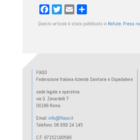
Facebook
Twitter
Email
Condividi
Questo articolo è stato pubblicato in
Notizie
,
Press r
FIASO
Federazione Italiana Aziende Sanitarie e Ospedaliere
sede legale e operativa:
via G. Zanardelli 7
00186 Roma
Email:
info@fiaso.it
Telefono: 06 699 24 145
C.F.: 97152190589