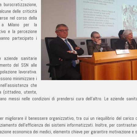
a burocratizzazione,
alcune delle criticità
erse nel corso della
 a Milano per la
tivo e la percezione
anno partecipato i
e aziende sanitarie
amento del SSN alle
olazione lavorativa.
ossono minimizzare i
 nell’assistenza che
 (cittadino, utente,
siano messi nelle condizioni di prendersi cura dell’altro. Le aziende sa
r migliorare il benessere organizzativo, tra cui un riequilibrio del carico d
nziamento dell’efficienza dei sistemi informatizzati. Inoltre, per contrasta
zazione economica dei medici, elemento chiave per garantire motivazione e s