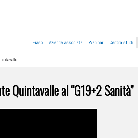
Vai
Fiaso
Aziende associate
Webinar
Centro studi
al
uintavalle...
contenuto
nte Quintavalle al “G19+2 Sanità”