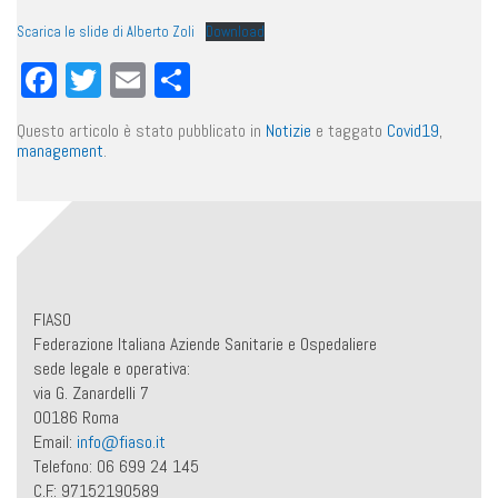
Scarica le slide di Alberto Zoli
Download
Facebook
Twitter
Email
Condividi
Questo articolo è stato pubblicato in
Notizie
e taggato
Covid19
,
management
.
FIASO
Federazione Italiana Aziende Sanitarie e Ospedaliere
sede legale e operativa:
via G. Zanardelli 7
00186 Roma
Email:
info@fiaso.it
Telefono: 06 699 24 145
C.F.: 97152190589