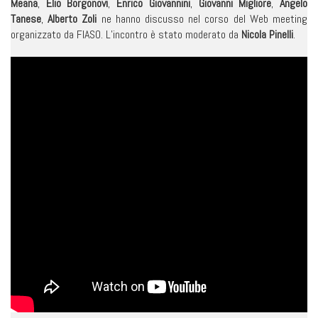
Meana
,
Elio Borgonovi
,
Enrico Giovannini
,
Giovanni Migliore
,
Angelo
Tanese
,
Alberto Zoli
ne hanno discusso nel corso del Web meeting
organizzato da FIASO. L’incontro è stato moderato da
Nicola Pinelli
.