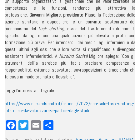
Un supporto organizzativo e gestionale che ne valorizzerebbe le
competenze e le funzioni, rendendo più attrattiva la
professione.
Giovanni Migliore, presidente Fiaso
, la Federazione delle
aziende sanitarie e ospedaliere, è un convinto sostenitore del
meccanismo del
task shifting
, ossia del trasferimento di compiti
specifici da figure con una qualificazione più elevata a profili con
formazione più breve. Per intenderci, dai medici agli infermieri o da
questi ultimi agli oss che a loro volta si riqualificano e divengono
assistenti infermieristici. A
Nursind Sanità
Migliore spiega: “Con gli
strumenti dell’Ia sarebbe più facile precisare competenze e
responsabilità, evitando sbavature, sovrapposizioni e tracciando chi
fa cosa in modo ordinato e flessibile”.
Leggi l’intervista integrale:
https://www.nursindsanita.it/articolo/7073/non-solo-task-shifting-
infermieri-da-valorizzare-a-partire-dagli-studi
Facebook
Twitter
Email
Condividi
Questo articolo è stato pubblicato in
Press room
,
Rassegna STAMPA