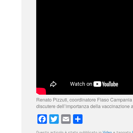
Renato Pizzuti, coordinatore Fiaso Campania e
discutere dell’importanza della vaccinazione a
Facebook
Twitter
Email
Condividi
Questo articolo è stato pubblicato in
Video
e taggato