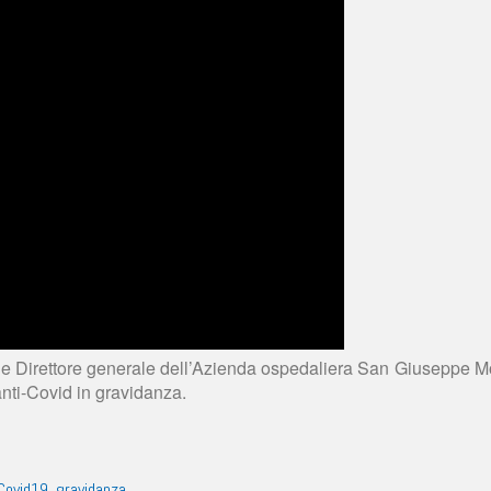
 Direttore generale dell’Azienda ospedaliera San Giuseppe Mosc
nti-Covid in gravidanza.
Covid19
,
gravidanza
.