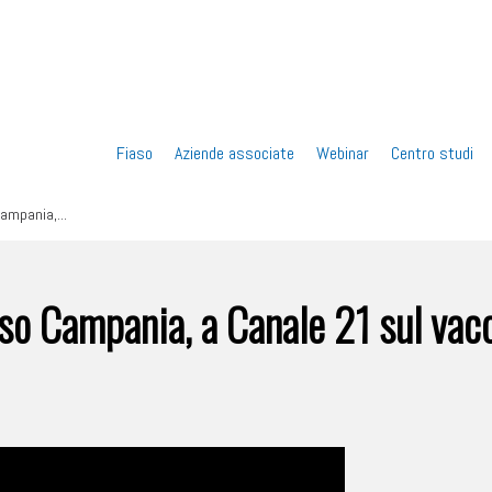
Vai
Fiaso
Aziende associate
Webinar
Centro studi
al
Campania,...
contenuto
aso Campania, a Canale 21 sul vac