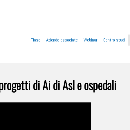
Vai
Fiaso
Aziende associate
Webinar
Centro studi
al
contenuto
ogetti di Ai di Asl e ospedali