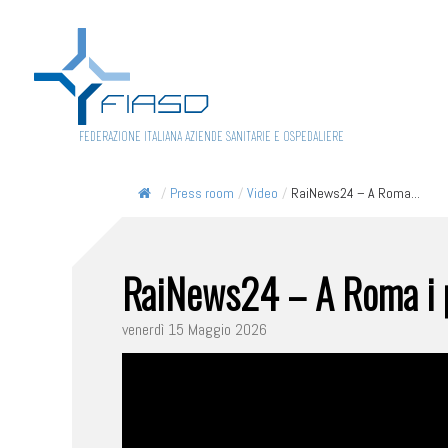
FEDERAZIONE ITALIANA AZIENDE SANITARIE E OSPEDALIERE
/
Press room
/
Video
/
RaiNews24 – A Roma...
RaiNews24 – A Roma i pr
venerdì 15 Maggio 2026