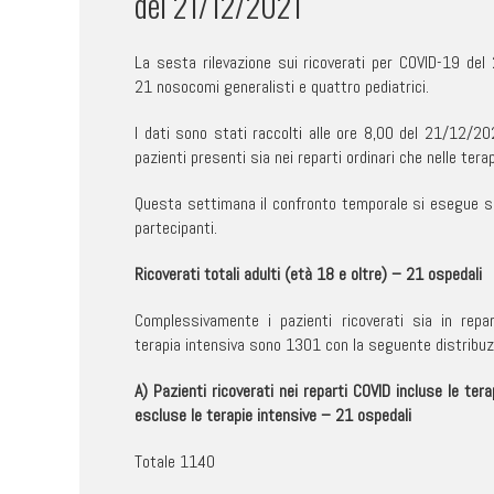
del 21/12/2021
La sesta rilevazione sui ricoverati per COVID-19 de
21 nosocomi generalisti e quattro pediatrici.
I dati sono stati raccolti alle ore 8,00 del 21/12/202
pazienti presenti sia nei reparti ordinari che nelle terap
Questa settimana il confronto temporale si esegue su
partecipanti.
Ricoverati totali adulti (età 18 e oltre) – 21 ospedali
Complessivamente i pazienti ricoverati sia in repar
terapia intensiva sono 1301 con la seguente distribuz
A) Pazienti ricoverati nei reparti COVID incluse le ter
escluse le terapie intensive –
21 ospedali
Totale 1140