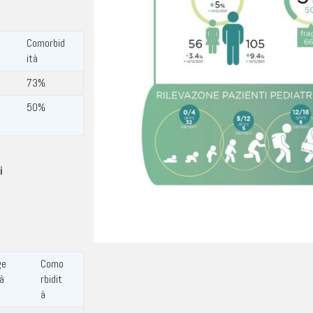
Comorbid
ità
73%
50%
i
ge
Como
tà
rbidit
à