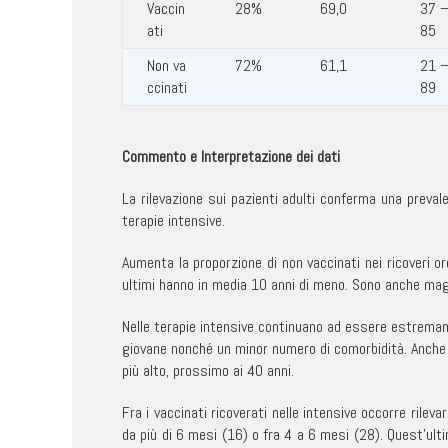
Vaccin
28%
69,0
37 
ati
85
Non va
72%
61,1
21 
ccinati
89
Commento e Interpretazione dei dati
La rilevazione sui pazienti adulti conferma una preva
terapie intensive.
Aumenta la proporzione di non vaccinati nei ricoveri o
ultimi hanno in media 10 anni di meno. Sono anche maggio
Nelle terapie intensive continuano ad essere estremame
giovane nonché un minor numero di comorbidità. Anche iI
più alto, prossimo ai 40 anni.
Fra i vaccinati ricoverati nelle intensive occorre ril
da più di 6 mesi (16) o fra 4 a 6 mesi (28). Quest’ulti