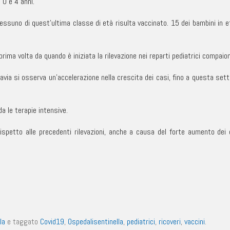
 0 e 4 anni.
nessuno di quest’ultima classe di età risulta vaccinato. 15 dei bambini in e
rima volta da quando è iniziata la rilevazione nei reparti pediatrici compaio
tavia si osserva un’accelerazione nella crescita dei casi, fino a questa se
da le terapie intensive.
spetto alle precedenti rilevazioni, anche a causa del forte aumento dei 
la
e taggato
Covid19
,
Ospedalisentinella
,
pediatrici
,
ricoveri
,
vaccini
.