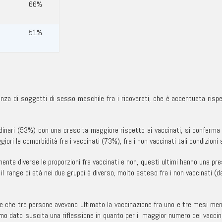
–
66%
–
51%
lenza di soggetti di sesso maschile fra i ricoverati, che è accentuata risp
rdinari (53%) con una crescita maggiore rispetto ai vaccinati, si conferma 
ri le comorbidità fra i vaccinati (73%), fra i non vaccinati tali condizioni 
nte diverse le proporzioni fra vaccinati e non, questi ultimi hanno una pr
 range di età nei due gruppi è diverso, molto esteso fra i non vaccinati (da
evare che tre persone avevano ultimato la vaccinazione fra uno e tre mesi me
mo dato suscita una riflessione in quanto per il maggior numero dei vaccina