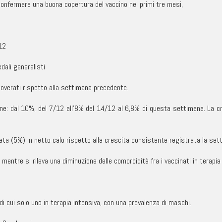
confermare una buona copertura del vaccino nei primi tre mesi,
12
dali generalisti
icoverati rispetto alla settimana precedente.
ane: dal 10%, del 7/12 all’8% del 14/12 al 6,8% di questa settimana. La c
mitata (5%) in netto calo rispetto alla crescita consistente registrata la s
, mentre si rileva una diminuzione delle comorbidità fra i vaccinati in terapia
di cui solo uno in terapia intensiva, con una prevalenza di maschi.