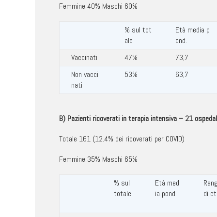
Femmine 40% Maschi 60%
% sul tot
Età media p
ale
ond.
Vaccinati
47%
73,7
Non vacci
53%
63,7
nati
B) Pazienti ricoverati in terapia intensiva – 21 ospedal
Totale 161 (12.4% dei ricoverati per COVID)
Femmine 35% Maschi 65%
% sul
Età med
Ran
totale
ia pond.
di e