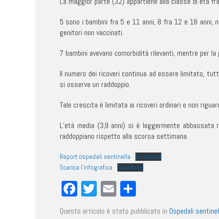
La maggior parte (32) appartiene alla classe di età fra
5 sono i bambini fra 5 e 11 anni, 8 fra 12 e 18 anni, 
genitori non vaccinati.
7 bambini avevano comorbidità rilevanti, mentre per la p
Il numero dei ricoveri continua ad essere limitato, tut
si osserva un raddoppio.
Tale crescita è limitata ai ricoveri ordinari e non riguar
L’età media (3,9 anni) si è leggermente abbassata ri
raddoppiano rispetto alla scorsa settimana.
Report ospedali sentinella
Download
Scarica l’infografica
Download
Facebook
Twitter
Email
Condividi
Questo articolo è stato pubblicato in
Ospedali sentinel