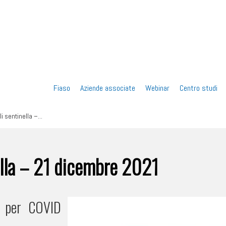
Vai
Fiaso
Aziende associate
Webinar
Centro studi
al
 sentinella –...
contenuto
ella – 21 dicembre 2021
ti per COVID