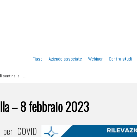
Vai
Fiaso
Aziende associate
Webinar
Centro studi
al
 sentinella –...
contenuto
lla – 8 febbraio 2023
ti per COVID