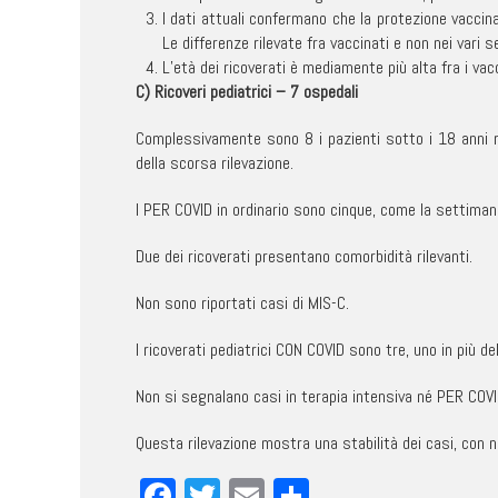
I dati attuali confermano che la protezione vaccina
Le differenze rilevate fra vaccinati e non nei vari 
L’età dei ricoverati è mediamente più alta fra i vacc
C) Ricoveri pediatrici – 7 ospedali
Complessivamente sono 8 i pazienti sotto i 18 anni r
della scorsa rilevazione.
I PER COVID in ordinario sono cinque, come la settiman
Due dei ricoverati presentano comorbidità rilevanti.
Non sono riportati casi di MIS-C.
I ricoverati pediatrici CON COVID sono tre, uno in più d
Non si segnalano casi in terapia intensiva né PER COV
Questa rilevazione mostra una stabilità dei casi, con n
Facebook
Twitter
Email
Condividi