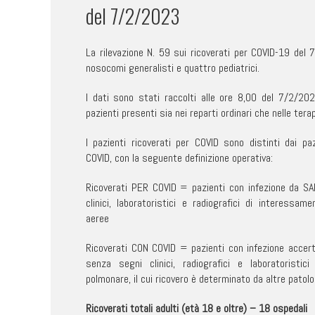
del 7/2/2023
La rilevazione N. 59 sui ricoverati per COVID-19 del
nosocomi generalisti e quattro pediatrici.
I dati sono stati raccolti alle ore 8,00 del 7/2/202
pazienti presenti sia nei reparti ordinari che nelle terap
I pazienti ricoverati per COVID sono distinti dai paz
COVID, con la seguente definizione operativa:
Ricoverati PER COVID = pazienti con infezione da S
clinici, laboratoristici e radiografici di interessam
aeree
Ricoverati CON COVID = pazienti con infezione accer
senza segni clinici, radiografici e laboratoristic
polmonare, il cui ricovero è determinato da altre patolo
Ricoverati totali adulti (età 18 e oltre) – 18 ospedali