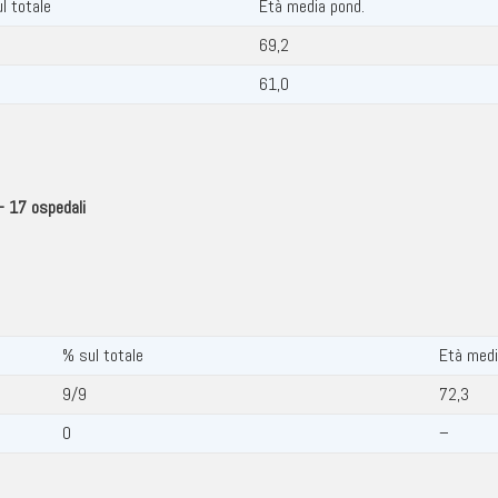
l totale
Età media pond.
69,2
6
61,0
– 17 ospedali
% sul totale
Età medi
9/9
72,3
0
–