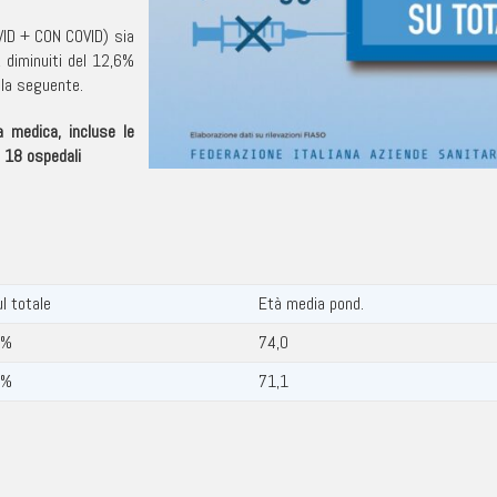
VID + CON COVID) sia
, diminuiti del 12,6%
 la seguente.
a medica, incluse le
18 ospedali
l totale
Età media pond.
0%
74,0
0%
71,1