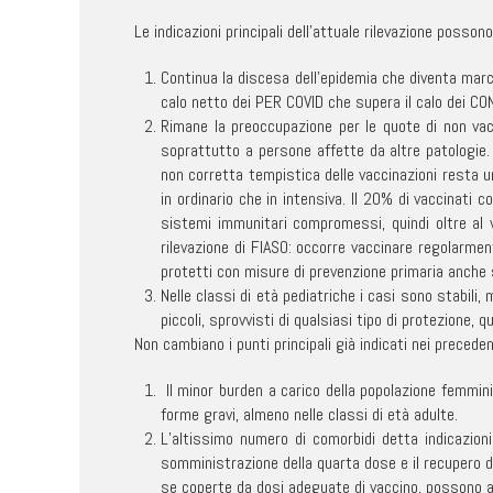
Le indicazioni principali dell’attuale rilevazione posso
Continua la discesa dell’epidemia che diventa marc
calo netto dei PER COVID che supera il calo dei CON
Rimane la preoccupazione per le quote di non vac
soprattutto a persone affette da altre patologie. 
non corretta tempistica delle vaccinazioni resta un
in ordinario che in intensiva. Il 20% di vaccinati 
sistemi immunitari compromessi, quindi oltre al v
rilevazione di FIASO: occorre vaccinare regolarmen
protetti con misure di prevenzione primaria anche 
Nelle classi di età pediatriche i casi sono stabil
piccoli, sprovvisti di qualsiasi tipo di protezione,
Non cambiano i punti principali già indicati nei precede
Il minor burden a carico della popolazione femminil
forme gravi, almeno nelle classi di età adulte.
L’altissimo numero di comorbidi detta indicazioni
somministrazione della quarta dose e il recupero de
se coperte da dosi adeguate di vaccino, possono an