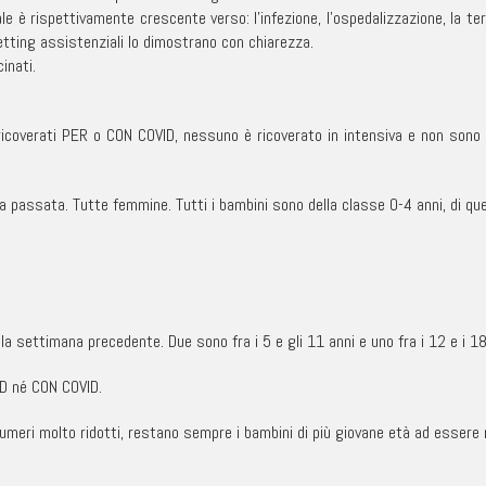
le è rispettivamente crescente verso: l’infezione, l’ospedalizzazione, la ter
setting assistenziali lo dimostrano con chiarezza.
inati.
icoverati PER o CON COVID, nessuno è ricoverato in intensiva e non sono s
a passata. Tutte femmine. Tutti i bambini sono della classe 0-4 anni, di que
ella settimana precedente. Due sono fra i 5 e gli 11 anni e uno fra i 12 e i 1
ID né CON COVID.
umeri molto ridotti, restano sempre i bambini di più giovane età ad essere r