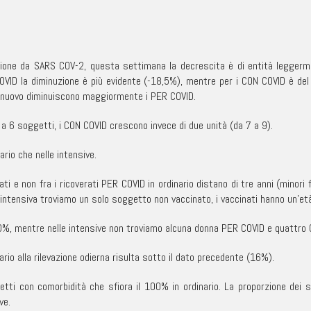
ezione da SARS COV-2, questa settimana la decrescita è di entità leggerm
R COVID la diminuzione è più evidente (-18,5%), mentre per i CON COVID è del
Di nuovo diminuiscono maggiormente i PER COVID.
 a 6 soggetti, i CON COVID crescono invece di due unità (da 7 a 9).
rio che nelle intensive.
i e non fra i ricoverati PER COVID in ordinario distano di tre anni (minori f
in intensiva troviamo un solo soggetto non vaccinato, i vaccinati hanno un’et
40%, mentre nelle intensive non troviamo alcuna donna PER COVID e quattro
nario alla rilevazione odierna risulta sotto il dato precedente (16%).
tti con comorbidità che sfiora il 100% in ordinario. La proporzione dei 
ve.