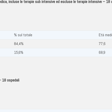
edica, incluse le terapie sub intensive ed escluse le terapie intensive – 18 
% sul totale
Età medi
84,4%
77,6
15,6%
68,9
va – 18 ospedali