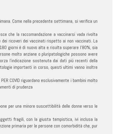
timana. Come nella precedente settimana, si verifica un
isce che la raccomandazione a vaccinarsi vada rivolta
ei ricoveri dei vaccinati rispetto ai non vaccinati. La
180 giorni è di nuovo alta e risulta superare l’80%, sia
e persone molto anziane o pluripatologiche possono avere
rza l’indicazione sostenuta dai dati più recenti della
ologie importanti in corso, questi ultimi vanno inoltre
eri PER COVID riguardano esclusivamente i bambini molto
iamenti di prudenza
epone per una minore suscettibilità delle donne verso le
etti fragili, con la giusta tempistica, ivi inclusa la
enzione primaria per le persone con comorbidità che, pur