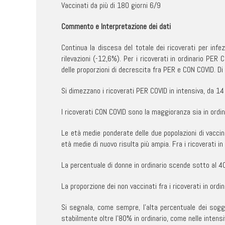
Vaccinati da più di 180 giorni 6/9
Commento e Interpretazione dei dati
Continua la discesa del totale dei ricoverati per inf
rilevazioni (-12,6%). Per i ricoverati in ordinario PE
delle proporzioni di decrescita fra PER e CON COVID. 
Si dimezzano i ricoverati PER COVID in intensiva, da 14
I ricoverati CON COVID sono la maggioranza sia in ordina
Le età medie ponderate delle due popolazioni di vaccinat
età medie di nuovo risulta più ampia. Fra i ricoverati 
La percentuale di donne in ordinario scende sotto al 
La proporzione dei non vaccinati fra i ricoverati in ordi
Si segnala, come sempre, l’alta percentuale dei sogge
stabilmente oltre l’80% in ordinario, come nelle intensi