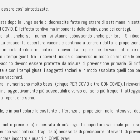
no essere così sintetizzate.
ata dopo la lunga serie di decrescite fatte registrare di settimana in set
 COVID. È l’effetto tardivo ma imponente della diminuzione dei contagi.
cinati, anche se i numeri si stanno abbassando anche per loro. Si ribad
La crescente copertura vaccinale continua a tenere ridotta la proporzione d
 importante determinante dei ricoveri. La proporzione dei vaccinati oltre i 
con i tempi giusti fra i ricoverati indica di converso in modo chiaro che l
accino devono essere protette da misure di prevenzione primaria. Si rinfo
te e con i tempi giusti i soggetti anziani e in modo assoluto quelli con pat
se vaccinati.
i, ma i numeri sono molto bassi (cinque PER COVID e tre CON COVID). I ricov
 quindi oggettivamente più suscettibili e verso cui sono più frequenti attegg
nti report che sono:
e, e in particolare la costante differenza di proporzioni nelle intensive, d
 molto precise: a) necessità di un’adeguata copertura vaccinale per i sogg
i non vaccinati con fragilità b) necessità di predisporre interventi di prev
dare incontro a quadri di COVID gravi.