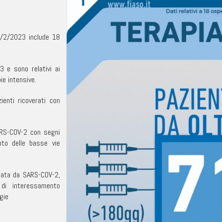
 7/2/2023 include 18
3 e sono relativi ai
ie intensive.
ienti ricoverati con
ARS-COV-2 con segni
ento delle basse vie
tata da SARS-COV-2,
i di interessamento
gie