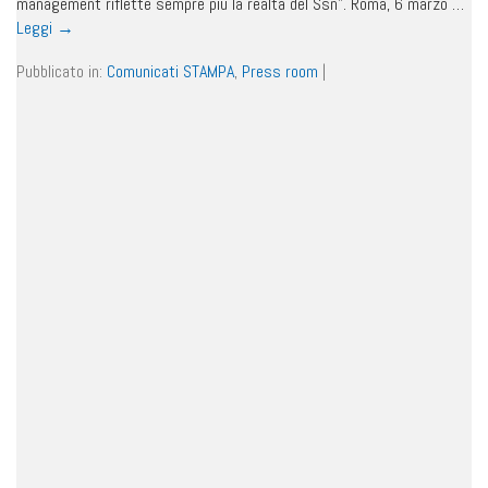
management riflette sempre più la realtà del Ssn”. Roma, 6 marzo …
Leggi
→
Pubblicato in:
Comunicati STAMPA
,
Press room
|