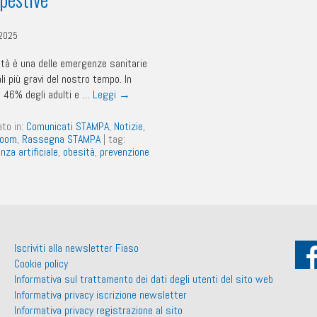
2025
ità è una delle emergenze sanitarie
li più gravi del nostro tempo. In
 il 46% degli adulti e …
Leggi
→
ato in:
Comunicati STAMPA
,
Notizie
,
room
,
Rassegna STAMPA
|
tag:
enza artificiale
,
obesità
,
prevenzione
Iscriviti alla newsletter Fiaso
Cookie policy
Informativa sul trattamento dei dati degli utenti del sito web
Informativa privacy iscrizione newsletter
Informativa privacy registrazione al sito