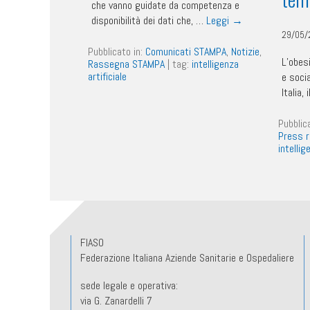
che vanno guidate da competenza e
disponibilità dei dati che, …
Leggi
→
29/05/
Pubblicato in:
Comunicati STAMPA
,
Notizie
,
L’obes
Rassegna STAMPA
|
tag:
intelligenza
artificiale
e socia
Italia,
Pubblic
Press 
intellig
FIASO
Federazione Italiana Aziende Sanitarie e Ospedaliere
sede legale e operativa:
via G. Zanardelli 7