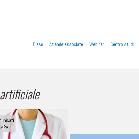
Vai
Fiaso
Aziende associate
Webinar
Centro studi
al
contenuto
artificiale
unicati
AMPA