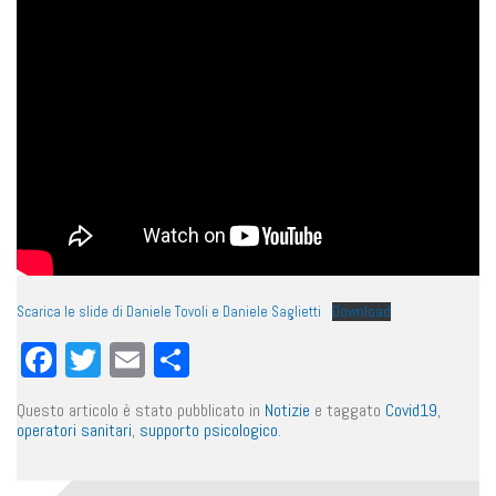
Scarica le slide di Daniele Tovoli e Daniele Saglietti
Download
Facebook
Twitter
Email
Condividi
Questo articolo è stato pubblicato in
Notizie
e taggato
Covid19
,
operatori sanitari
,
supporto psicologico
.