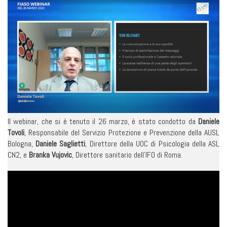
Il webinar, che si è tenuto il 26 marzo, è stato condotto da
Daniele
Tovoli
, Responsabile del Servizio Protezione e Prevenzione della AUSL
Bologna,
Daniele Saglietti
, Direttore della UOC di Psicologia della ASL
CN2, e
Branka Vujovic
, Direttore sanitario dell’IFO di Roma.