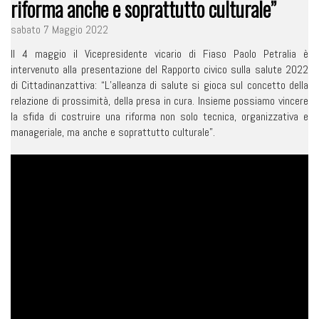
riforma anche e soprattutto culturale”
sabato 7 Maggio 2022
Il 4 maggio il Vicepresidente vicario di Fiaso Paolo Petralia è
intervenuto alla presentazione del Rapporto civico sulla salute 2022
di Cittadinanzattiva: “L’alleanza di salute si gioca sul concetto della
relazione di prossimità, della presa in cura. Insieme possiamo vincere
la sfida di costruire una riforma non solo tecnica, organizzativa e
manageriale, ma anche e soprattutto culturale”.