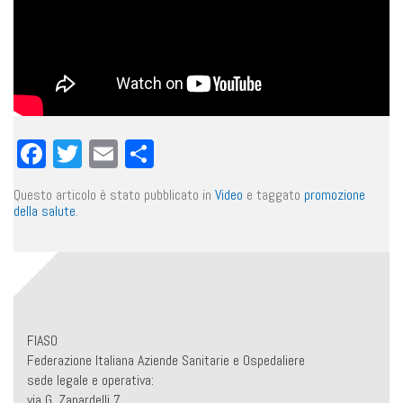
Facebook
Twitter
Email
Condividi
Questo articolo è stato pubblicato in
Video
e taggato
promozione
della salute
.
FIASO
Federazione Italiana Aziende Sanitarie e Ospedaliere
sede legale e operativa:
via G. Zanardelli 7