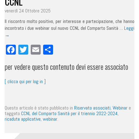
CCNL
venerdì 24 Ottobre 2025
Il riscontro molto positivo, per interesse e partecipazione, che hanno
incontrato i due webinar sul nuovo CCNL del Comparto Sanità …
Leggi
→
Facebook
Twitter
Email
Condividi
per vedere questo contenuto devi essere associato
[ clicca qui per log in ]
Questo articolo è stato pubblicato in
Riservato associati
,
Webinar
e
taggato
CCNL del Comparto Sanità per il triennio 2022-2024
,
ricadute applicative
,
webinar
.