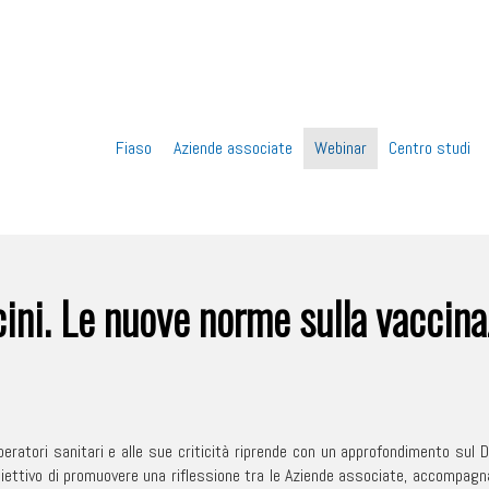
Vai
Fiaso
Aziende associate
Webinar
Centro studi
al
contenuto
ccini. Le nuove norme sulla vacci
 operatori sanitari e alle sue criticità riprende con un approfondimento su
biettivo di promuovere una riflessione tra le Aziende associate, accompagna