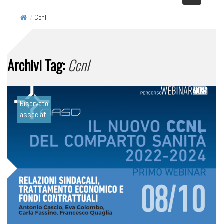
/
Ccnl
Archivi Tag:
Ccnl
Riservato
associati