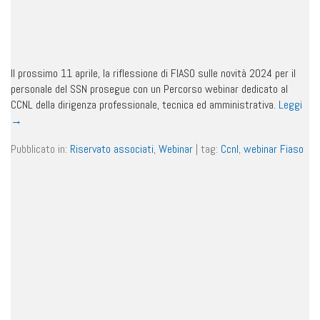
Il prossimo 11 aprile, la riflessione di FIASO sulle novità 2024 per il
personale del SSN prosegue con un Percorso webinar dedicato al
CCNL della dirigenza professionale, tecnica ed amministrativa.
Leggi
→
Pubblicato in:
Riservato associati
,
Webinar
|
tag:
Ccnl
,
webinar Fiaso