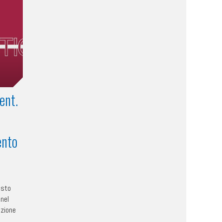
ent.
ento
isto
nel
nzione