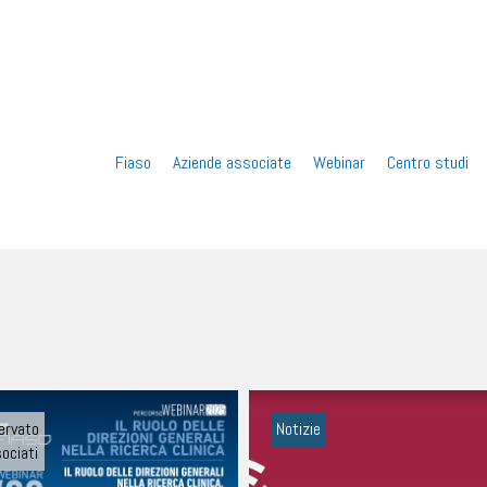
Vai
Fiaso
Aziende associate
Webinar
Centro studi
al
contenuto
ervato
Notizie
ociati