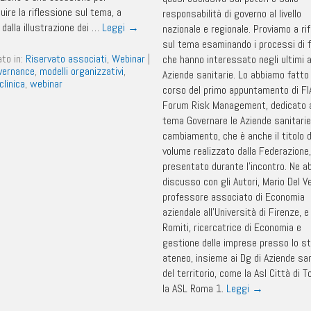
ire la riflessione sul tema, a
responsabilità di governo al livello
 dalla illustrazione dei …
Leggi
→
nazionale e regionale. Proviamo a rif
sul tema esaminando i processi di 
ato in:
Riservato associati
,
Webinar
|
che hanno interessato negli ultimi a
vernance
,
modelli organizzativi
,
Aziende sanitarie. Lo abbiamo fatto
clinica
,
webinar
corso del primo appuntamento di FI
Forum Risk Management, dedicato 
tema Governare le Aziende sanitarie
cambiamento, che è anche il titolo d
volume realizzato dalla Federazione,
presentato durante l’incontro. Ne 
discusso con gli Autori, Mario Del V
professore associato di Economia
aziendale all’Università di Firenze, 
Romiti, ricercatrice di Economia e
gestione delle imprese presso lo s
ateneo, insieme ai Dg di Aziende san
del territorio, come la Asl Città di T
la ASL Roma 1.
Leggi
→