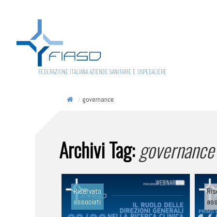
FEDERAZIONE ITALIANA AZIENDE SANITARIE E OSPEDALIERE
/
governance
Archivi Tag:
governance
Riservato
Ris
associati
ass