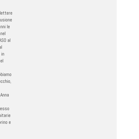
lettere
fusione
nni le
 nel
ASO al
al
 in
el
abbiamo
ecchio,
e Anna
tesso
itarie
orino e