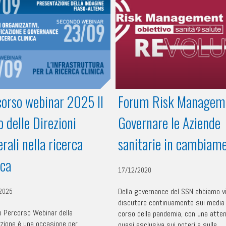
orso webinar 2025 Il
Forum Risk Managem
o delle Direzioni
Governare le Aziende
rali nella ricerca
sanitarie in cambiam
ica
17/12/2020
Della governance del SSN abbiamo v
2025
discutere continuamente sui media 
vo Percorso Webinar della
corso della pandemia, con una atte
zione è una occasione per
quasi esclusiva sui poteri e sulle