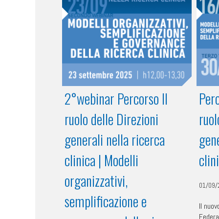
2°webinar Percorso Il
Perc
ruolo delle Direzioni
ruol
generali nella ricerca
gene
clinica | Modelli
clin
organizzativi,
01/09/
semplificazione e
Il nuo
Federa