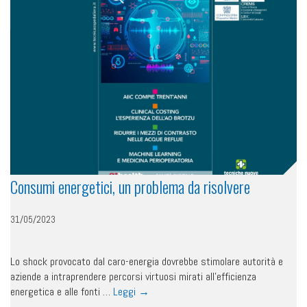
Consumi energetici, un problema da risolvere
31/05/2023
Lo shock provocato dal caro-energia dovrebbe stimolare autorità e
aziende a intraprendere percorsi virtuosi mirati all’efficienza
energetica e alle fonti …
Leggi
→