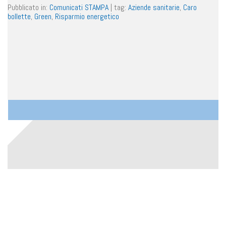
Pubblicato in:
Comunicati STAMPA
|
tag:
Aziende sanitarie
,
Caro
bollette
,
Green
,
Risparmio energetico
FIASO
Federazione Italiana Aziende Sanitarie e Ospedaliere
sede legale e operativa:
via G. Zanardelli 7