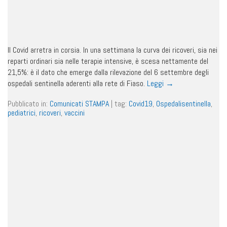
Il Covid arretra in corsia. In una settimana la curva dei ricoveri, sia nei
reparti ordinari sia nelle terapie intensive, è scesa nettamente del
21,5%: è il dato che emerge dalla rilevazione del 6 settembre degli
ospedali sentinella aderenti alla rete di Fiaso.
Leggi
→
Pubblicato in:
Comunicati STAMPA
|
tag:
Covid19
,
Ospedalisentinella
,
pediatrici
,
ricoveri
,
vaccini