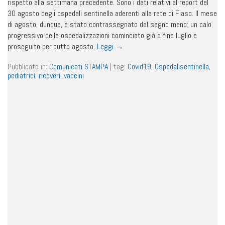
rispetto alla settimana precedente. Sono i dati relativi al report del
30 agosto degli ospedali sentinella aderenti alla rete di Fiaso. Il mese
di agosto, dunque, è stato contrassegnato dal segno meno: un calo
progressivo delle ospedalizzazioni cominciato già a fine luglio e
proseguito per tutto agosto.
Leggi
→
Pubblicato in:
Comunicati STAMPA
|
tag:
Covid19
,
Ospedalisentinella
,
pediatrici
,
ricoveri
,
vaccini