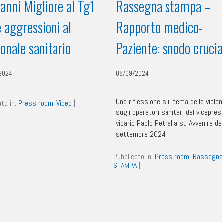
anni Migliore al Tg1
Rassegna stampa –
e aggressioni al
Rapporto medico-
onale sanitario
Paziente: snodo crucia
2024
08/09/2024
Una riflessione sul tema della viole
ato in:
Press room
,
Video
|
sugli operatori sanitari del vicepre
vicario Paolo Petralia su Avvenire del
settembre 2024
Pubblicato in:
Press room
,
Rassegn
STAMPA
|