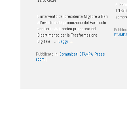
19/07/2024
di Pao
il 13/
L’intervento del presidente Migliore a Bari
sempre
all’evento sulla promozione del Fascicolo
sanitario elettronico promosso dal
Pubblic
STAMP
Dipartimento per la Trasformazione
Digitale …
Leggi
→
Pubblicato in:
Comunicati STAMPA
,
Press
room
|