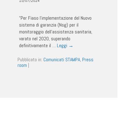
15/07/2024
“Per Fiaso l’implementazione del Nuovo
sistema di garanzia (Nsg) per il
monitoraggio dell’assistenza sanitaria,
varato nel 2020, superando
definitivamente il …
Leggi
→
Pubblicato in:
Comunicati STAMPA
,
Press
room
|
17
18
19
20
21
22
Successiva ›
Ultima »