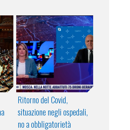
Ritorno del Covid,
ma
situazione negli ospedali,
no a obbligatorietà