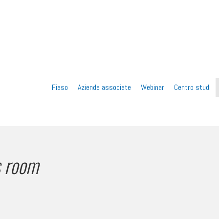
Vai
Fiaso
Aziende associate
Webinar
Centro studi
al
contenuto
s room