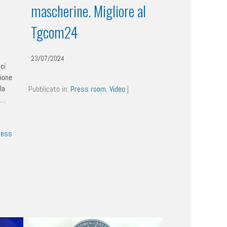
mascherine. Migliore al
Tgcom24
23/07/2024
ci
zione
la
Pubblicato in:
Press room
,
Video
|
 …
ress