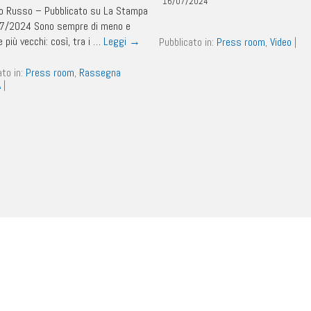
16/07/2024
lo Russo – Pubblicato su La Stampa
07/2024 Sono sempre di meno e
 più vecchi: così, tra i …
Leggi
→
Pubblicato in:
Press room
,
Video
|
ato in:
Press room
,
Rassegna
A
|
Pagina 19 di 52
« Inizio
‹ Precedente
16