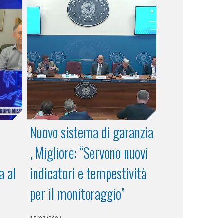
Nuovo sistema di garanzia
, Migliore: “Servono nuovi
a al
indicatori e tempestività
per il monitoraggio”