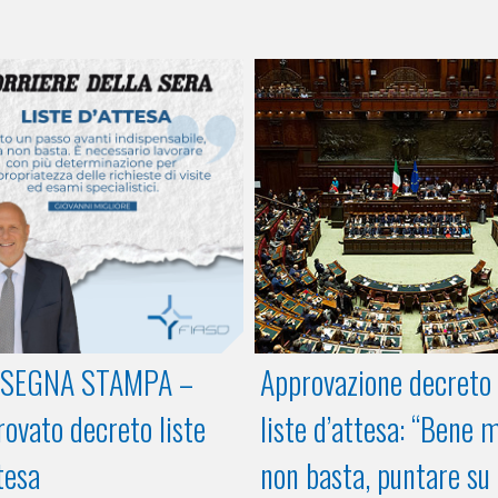
SEGNA STAMPA –
Approvazione decreto
ovato decreto liste
liste d’attesa: “Bene 
tesa
non basta, puntare su