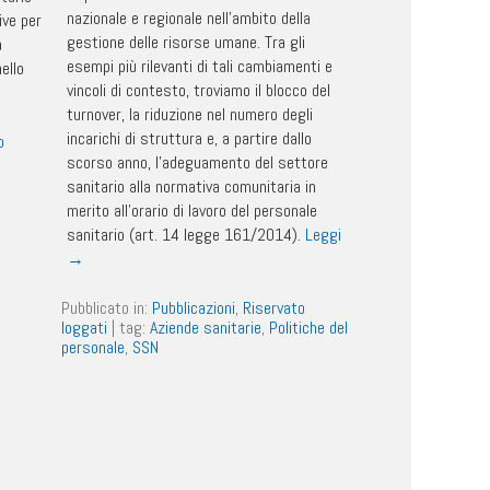
nazionale e regionale nell’ambito della
ive per
gestione delle risorse umane. Tra gli
a
esempi più rilevanti di tali cambiamenti e
ello
vincoli di contesto, troviamo il blocco del
turnover, la riduzione nel numero degli
incarichi di struttura e, a partire dallo
o
scorso anno, l’adeguamento del settore
sanitario alla normativa comunitaria in
merito all’orario di lavoro del personale
sanitario (art. 14 legge 161/2014).
Leggi
→
Pubblicato in:
Pubblicazioni
,
Riservato
loggati
|
tag:
Aziende sanitarie
,
Politiche del
personale
,
SSN