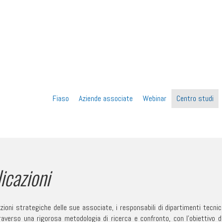
Vai
Fiaso
Aziende associate
Webinar
Centro studi
al
contenuto
icazioni
ioni strategiche delle sue associate, i responsabili di dipartimenti tecnic
raverso una rigorosa metodologia di ricerca e confronto, con l’obiettivo d