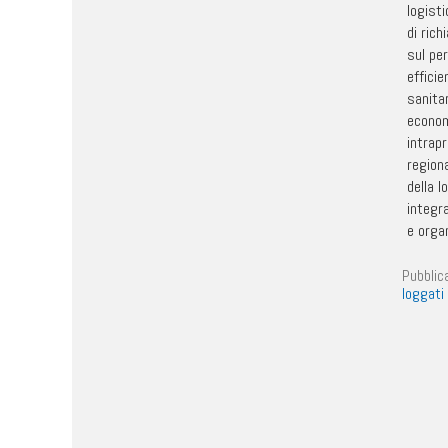
logisti
di rich
sul per
effici
sanitar
econom
intrap
regiona
della l
integra
e orga
Pubblic
loggati