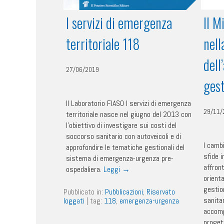
I servizi di emergenza
Il 
territoriale 118
nell
dell
27/06/2019
gest
Il Laboratorio FIASO I servizi di emergenza
29/11/
territoriale nasce nel giugno del 2013 con
l’obiettivo di investigare sui costi del
soccorso sanitario con autoveicoli e di
I camb
approfondire le tematiche gestionali del
sfide 
sistema di emergenza-urgenza pre-
affront
ospedaliera.
Leggi
→
orienta
gestio
Pubblicato in:
Pubblicazioni
,
Riservato
sanita
loggati
|
tag:
118
,
emergenza-urgenza
accomp
proget