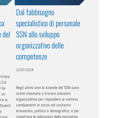
Dal fabbisogno
ca
specialistico di personale
e del
SSN allo sviluppo
organizzativo delle
competenze
12/07/2018
entrata
6/14
Negli ultimi anni le Aziende del SSN sono
O ha
state chiamate a trovare soluzioni
, un
organizzative per rispondere ai continui
re la
cambiamenti in corso nel contesto
ficienti
economico, politico e demografico, e per
ni
rispettare le indicazioni della normativa
itarie