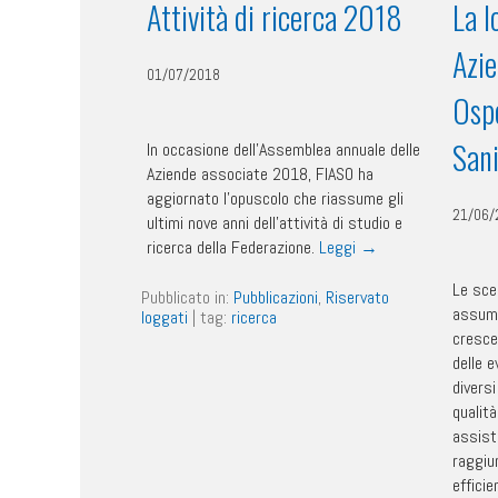
Attività di ricerca 2018
La l
Azie
01/07/2018
Ospe
Sani
In occasione dell’Assemblea annuale delle
Aziende associate 2018, FIASO ha
aggiornato l’opuscolo che riassume gli
21/06/
ultimi nove anni dell’attività di studio e
ricerca della Federazione.
Leggi
→
Le sce
Pubblicato in:
Pubblicazioni
,
Riservato
assume
loggati
|
tag:
ricerca
cresce
delle e
diversi
qualit
assiste
raggiun
effici