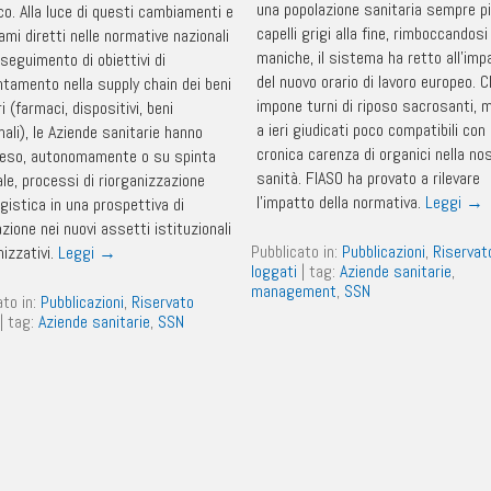
una popolazione sanitaria sempre pi
co. Alla luce di questi cambiamenti e
capelli grigi alla fine, rimboccandosi
iami diretti nelle normative nazionali
maniche, il sistema ha retto all’imp
seguimento di obiettivi di
del nuovo orario di lavoro europeo. 
entamento nella supply chain dei beni
impone turni di riposo sacrosanti, m
i (farmaci, dispositivi, beni
a ieri giudicati poco compatibili con 
ali), le Aziende sanitarie hanno
cronica carenza di organici nella no
reso, autonomamente o su spinta
sanità. FIASO ha provato a rilevare
le, processi di riorganizzazione
l’impatto della normativa.
Leggi
→
ogistica in una prospettiva di
zione nei nuovi assetti istituzionali
Pubblicato in:
Pubblicazioni
,
Riservat
nizzativi.
Leggi
→
loggati
|
tag:
Aziende sanitarie
,
management
,
SSN
ato in:
Pubblicazioni
,
Riservato
|
tag:
Aziende sanitarie
,
SSN