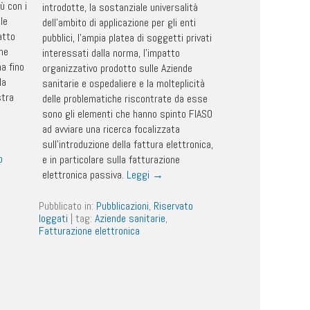
ù con i
introdotte, la sostanziale universalità
 le
dell’ambito di applicazione per gli enti
atto
pubblici, l’ampia platea di soggetti privati
Che
interessati dalla norma, l’impatto
a fino
organizzativo prodotto sulle Aziende
la
sanitarie e ospedaliere e la molteplicità
stra
delle problematiche riscontrate da esse
sono gli elementi che hanno spinto FIASO
ad avviare una ricerca focalizzata
sull’introduzione della fattura elettronica,
o
e in particolare sulla fatturazione
elettronica passiva.
Leggi
→
Pubblicato in:
Pubblicazioni
,
Riservato
loggati
|
tag:
Aziende sanitarie
,
Fatturazione elettronica