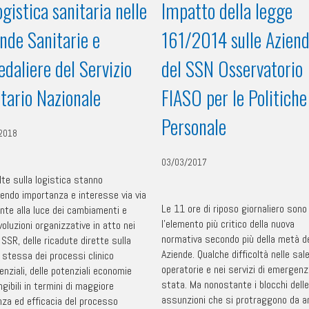
ogistica sanitaria nelle
Impatto della legge
nde Sanitarie e
161/2014 sulle Azien
daliere del Servizio
del SSN Osservatorio
tario Nazionale
FIASO per le Politiche
Personale
2018
03/03/2017
lte sulla logistica stanno
ndo importanza e interesse via via
Le 11 ore di riposo giornaliero sono
nte alla luce dei cambiamenti e
l’elemento più critico della nuova
voluzioni organizzative in atto nei
normativa secondo più della metà de
 SSR, delle ricadute dirette sulla
Aziende. Qualche difficoltà nelle sal
à stessa dei processi clinico
operatorie e nei servizi di emergenz
nziali, delle potenziali economie
stata. Ma nonostante i blocchi delle
gibili in termini di maggiore
assunzioni che si protraggono da a
enza ed efficacia del processo