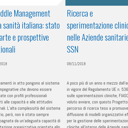
Middle Management
Ricerca e
a sanità italiana: stato
sperimentazione clini
’arte e prospettive
nelle Aziende sanitari
ionali
SSN
2018
08/11/2018
iamenti in atto pongono al sistema
A poco più di un anno e mezzo dall’
impegnative che devono essere
in vigore del Regolamento UE n. 53
ate con profili professionali
sulle sperimentazioni cliniche, FIAS
ti alle capacità e alle attitudini
voluto avviare, con questo Progetto
nali. L’alta complessità del sistema
percorso di ricerca teso a promuove
rio, però, non è stata sempre
diffusione di modelli organizzativi ef
agnata da un’adeguata capacità di
per la gestione delle sperimentazio
tazione organizzativa orientata allo
cliniche all’interno delle Aziende san