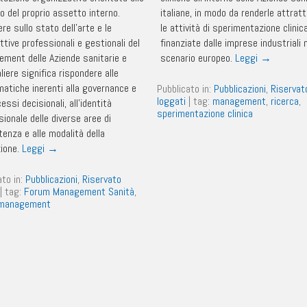
o del proprio assetto interno.
italiane, in modo da renderle attratt
ere sullo stato dell’arte e le
le attività di sperimentazione clinic
tive professionali e gestionali del
finanziate dalle imprese industriali n
ment delle Aziende sanitarie e
scenario europeo.
Leggi
→
iere significa rispondere alle
matiche inerenti alla governance e
Pubblicato in:
Pubblicazioni
,
Riservat
loggati
|
tag:
management
,
ricerca
,
cessi decisionali, all’identità
sperimentazione clinica
ionale delle diverse aree di
enza e alle modalità della
ione.
Leggi
→
ato in:
Pubblicazioni
,
Riservato
|
tag:
Forum Management Sanità
,
 management