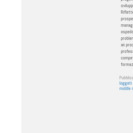
svilupp
Riflett
prospet
manage
ospedal
proble
aii pro
profess
compet
formaz
Pubblic
loggati
middle