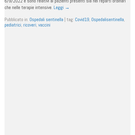
6/9/2022 e sono relativi ai pazienti presenti sia nei reparti ordinari
che nelle terapie intensive.
Leggi
→
Pubblicato in:
Ospedali sentinella
|
tag:
Covid19
,
Ospedalisentinella
,
pediatrici
,
ricoveri
,
vaccini