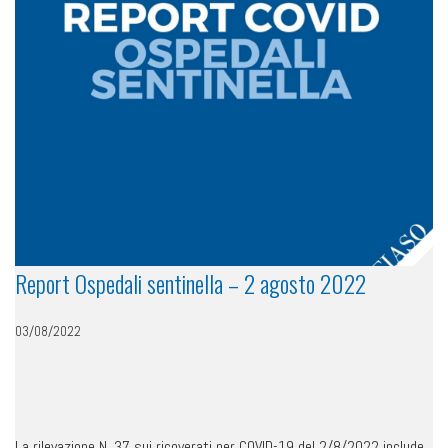
Report Ospedali sentinella – 2 agosto 2022
03/08/2022
La rilevazione N. 37 sui ricoverati per COVID-19 del 2/8/2022 include