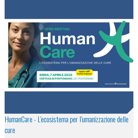
HumanCare - L’ecosistema per l’umanizzazione delle
cure